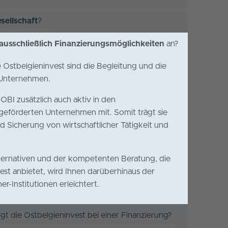
sellschaft
?
ausschließlich Finanzierungsmöglichkeiten
ausschließlich Finanzierungsmöglichkeiten
an?
an?
 Ostbelgieninvest sind die Begleitung und die
 Ostbelgieninvest sind die Begleitung und die
 Unternehmen.
 Unternehmen.
BI zusätzlich auch aktiv in den
BI zusätzlich auch aktiv in den
eförderten Unternehmen mit. Somit trägt sie
eförderten Unternehmen mit. Somit trägt sie
d Sicherung von wirtschaftlicher Tätigkeit und
d Sicherung von wirtschaftlicher Tätigkeit und
ternativen und der kompetenten Beratung, die
ternativen und der kompetenten Beratung, die
st anbietet, wird Ihnen darüberhinaus der
st anbietet, wird Ihnen darüberhinaus der
er-Institutionen erleichtert.
er-Institutionen erleichtert.
gt die Ostbelgieninvest bei einer Finanzierung?