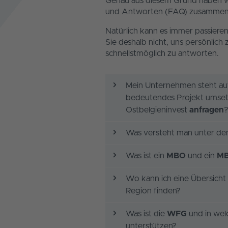
Genau aus diesem Grund haben wir 
und Antworten (FAQ) zusammeng
Natürlich kann es immer passieren,
Sie deshalb nicht, uns persönlich
schnellstmöglich zu antworten.
Mein Unternehmen steht au
bedeutendes Projekt umsetz
Ostbelgieninvest
anfragen
Was versteht man unter de
Was ist ein
MBO
und ein
MB
Wo kann ich eine Übersicht
Region finden?
Was ist die
WFG
und in wel
unterstützen?