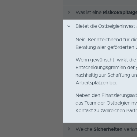
Was ist eine
Risikokapitalge
Bietet die Ostbelgieninvest
Bietet die Ostbelgieninvest
Nein. Kennzeichnend für die
Nein. Kennzeichnend für die
Beratung aller geförderten
Beratung aller geförderten
Wenn gewünscht, wirkt die O
Wenn gewünscht, wirkt die O
Entscheidungsgremien der g
Entscheidungsgremien der g
nachhaltig zur Schaffung un
nachhaltig zur Schaffung un
Arbeitsplätzen bei.
Arbeitsplätzen bei.
Neben den Finanzierungsal
Neben den Finanzierungsal
das Team der Ostbelgieninve
das Team der Ostbelgieninve
Kontakt zu zahlreichen Partn
Kontakt zu zahlreichen Partn
Welche
Sicherheiten
verlan