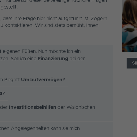
für Sie auf dieser Seite einige nützliche Fragen
estellt.
 dass Ihre Frage hier nicht aufgeführt ist. Zögern
 zu kontaktieren. Wir sind stets bemüht, Ihnen
f eigenen Füßen. Nun möchte ich ein
en. Soll ich eine
Finanzierung
bei der
S
?
m Begriff
Umlaufvermögen
?
I
?
 der
Investitionsbeihilfen
der Wallonischen
chen Angelegenheiten kann sie mich