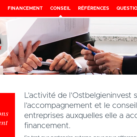
E
FINANCEMENT
CONSEIL
RÉFÉRENCES
QUESTI
L’activité de l’Ostbelgieninvest 
l’accompagnement et le conseil
ons
entreprises auxquelles elle a a
ent
financement.