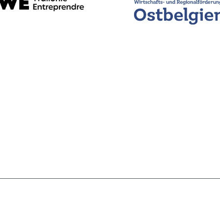
TÉL.: +32(0)87 18 75 31
MENTIONS LÉGALES
E-MAIL:
INFO@OBI.BE
VIE PRIVÉE