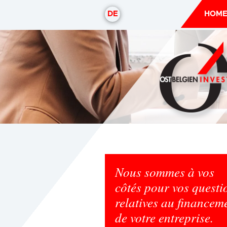
DE
HOM
Nous sommes à vos
côtés pour vos questi
relatives au financem
de votre entreprise.