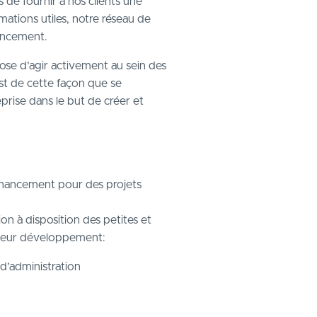
 de fournir à nos clients une
mations utiles, notre réseau de
nancement.
ose d’agir activement au sein des
est de cette façon que se
eprise dans le but de créer et
 financement pour des projets
ion à disposition des petites et
e leur développement:
 d’administration