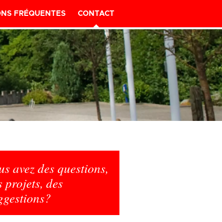
ONS FRÉQUENTES
CONTACT
us avez des questions,
s projets, des
ggestions?