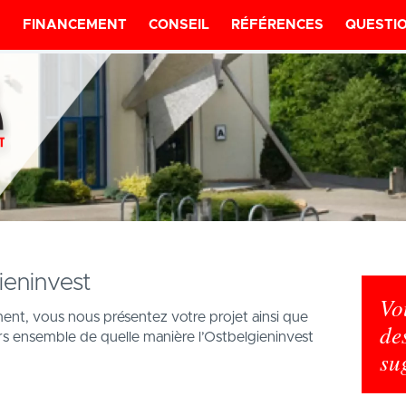
E
FINANCEMENT
CONSEIL
RÉFÉRENCES
QUESTI
ieninvest
Vo
ent, vous nous présentez votre projet ainsi que
de
ors ensemble de quelle manière l’Ostbelgieninvest
su